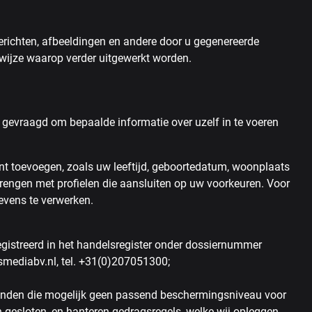
berichten, afbeeldingen en andere door u gegenereerde
wijze waarop verder uitgewerkt worden.
gevraagd om bepaalde informatie over uzelf in te voeren
nt toevoegen, zoals uw leeftijd, geboortedatum, woonplaats
brengen met profielen die aansluiten op uw voorkeuren. Voor
evens te verwerken.
egistreerd in het handelsregister onder dossiernummer
smediabv.nl, tel. +31(0)207051300;
landen die mogelijk geen passend beschermingsniveau voor
gesloten, en hanteren gedragsregels, welke wij opleggen