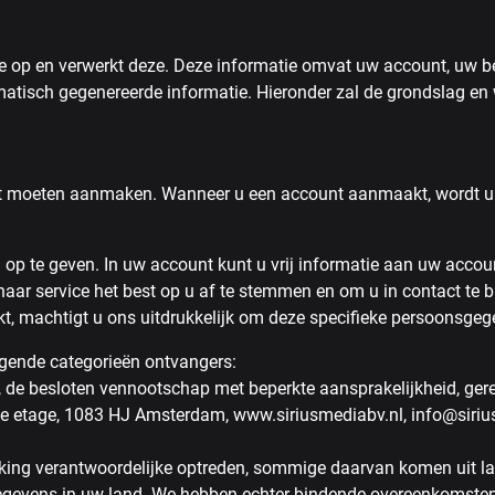
site op en verwerkt deze. Deze informatie omvat uw account, uw 
tisch gegenereerde informatie. Hieronder zal de grondslag en 
nt moeten aanmaken. Wanneer u een account aanmaakt, wordt u 
 op te geven. In uw account kunt u vrij informatie aan uw accou
haar service het best op u af te stemmen en om u in contact te 
t, machtigt u ons uitdrukkelijk om deze specifieke persoonsgeg
lgende categorieën ontvangers:
, de besloten vennootschap met beperkte aansprakelijkheid, ger
4e etage, 1083 HJ Amsterdam, www.siriusmediabv.nl, info@siriu
erking verantwoordelijke optreden, sommige daarvan komen uit 
gegevens in uw land. We hebben echter bindende overeenkomsten 