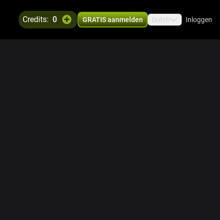
credits:
0
GRATIS aanmelden
Dutch
Inloggen