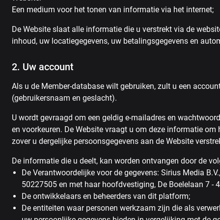
Een medium voor het tonen van informatie via het internet;
De Website slaat alle informatie die u verstrekt via de web
inhoud, uw locatiegegevens, uw betalingsgegevens en automa
2. Uw account
Als u de Member-database wilt gebruiken, zult u een accou
(gebruikersnaam en geslacht).
U wordt gevraagd om een ​​geldig e-mailadres en wachtwoord
en voorkeuren. De Website vraagt ​​u om deze informatie om 
zover u dergelijke persoonsgegevens aan de Website verstrek
De informatie die u deelt, kan worden ontvangen door de vo
De Verantwoordelijke voor de gegevens: Sirius Media B.V.
50227505 en met haar hoofdvestiging, De Boelelaan 7 - 
De ontwikkelaars en beheerders van dit platform;
De entiteiten waar personen werkzaam zijn die als verw
uw persoonlijke gegevens bieden in vergelijking met de 